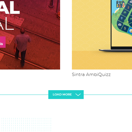
Sintra AmbiQuizz
LOAD MORE